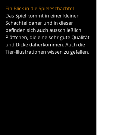
Ein Blick in die Spieleschachtel
Das Spiel kommt in einer kleinen 
Schachtel daher und in dieser 
befinden sich auch ausschließlich 
Plättchen, die eine sehr gute Qualität 
und Dicke daherkommen. Auch die 
Tier-Illustrationen wissen zu gefallen.