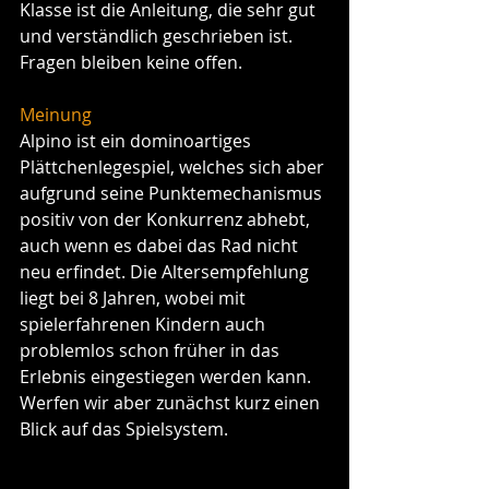
Klasse ist die Anleitung, die sehr gut 
und verständlich geschrieben ist. 
Fragen bleiben keine offen.
Meinung
Alpino ist ein dominoartiges 
Plättchenlegespiel, welches sich aber 
aufgrund seine Punktemechanismus 
positiv von der Konkurrenz abhebt, 
auch wenn es dabei das Rad nicht 
neu erfindet. Die Altersempfehlung 
liegt bei 8 Jahren, wobei mit 
spielerfahrenen Kindern auch 
problemlos schon früher in das 
Erlebnis eingestiegen werden kann. 
Werfen wir aber zunächst kurz einen 
Blick auf das Spielsystem.