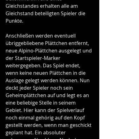
Gleichstandes erhalten alle am 
Gleichstand beteiligten Spieler die 
Punkte.
Anschließen werden eventuell 
übriggebliebene Plättchen entfernt, 
neue Alpino-Plättchen ausgelegt und 
der Startspieler-Marker 
weitergegeben. Das Spiel endet, 
wenn keine neuen Plättchen in die 
Auslage gelegt werden können. Nun 
deckt jeder Spieler noch sein 
Geheimplättchen auf und legt es an 
eine beliebige Stelle in seinem 
Gebiet. Hier kann der Spielverlauf 
noch einmal gehörig auf den Kopf 
gestellt werden, wenn man geschickt 
geplant hat. Ein absoluter 