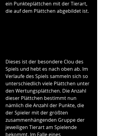
ein Punkteplättchen mit der Tierart, 
die auf dem Plättchen abgebildet ist.
Dieses ist der besondere Clou des 
Spiels und hebt es nach oben ab. Im 
Verlaufe des Spiels sammeln sich so 
unterschiedlich viele Plättchen unter 
den Wertungsplättchen. Die Anzahl 
dieser Plättchen bestimmt nun 
nämlich die Anzahl der Punkte, die 
der Spieler mit der größten 
zusammenhängenden Gruppe der 
jeweiligen Tierart am Spielende 
bekommt. Im Falle eines 