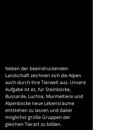
Neben der beeindruckenden 
Landschaft zeichnen sich die Alpen 
auch durch ihre Tierwelt aus. Unsere 
Aufgabe ist es, für Steinböcke, 
Bussarde, Luchse, Murmeltiere und 
Alpenböcke neue Lebensräume 
entstehen zu lassen und dabei 
möglichst große Gruppen der 
gleichen Tierart zu bilden.