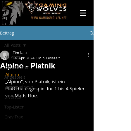
Beitrag
All Posts
Tim Nau
All Posts
16. Apr. 2024
3 Min. Lesezeit
Alpino - Piatnik
Rezensionen
Alpino
Angespielt
„Alpino“, von Piatnik, ist ein 
Brettspielnews
Plättchenlegespiel für 1 bis 4 Spieler 
von Mads Floe.
Diverses
Top-Listen
GraviTrax