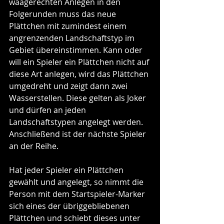
waagerechten Anlegen in den 
Folgerunden muss das neue 
Plättchen mit zumindest einem 
angrenzenden Landschaftstyp im 
Gebiet übereinstimmen. Kann oder 
will ein Spieler ein Plättchen nicht auf 
diese Art anlegen, wird das Plättchen 
umgedreht und zeigt dann zwei 
Wasserstellen. Diese gelten als Joker 
und dürfen an jeden 
Landschaftstypen angelegt werden. 
Anschließend ist der nächste Spieler 
an der Reihe.
Hat jeder Spieler ein Plättchen 
gewählt und angelegt, so nimmt die 
Person mit dem Startspieler-Marker 
sich eines der übriggebliebenen 
Plättchen und schiebt dieses unter 