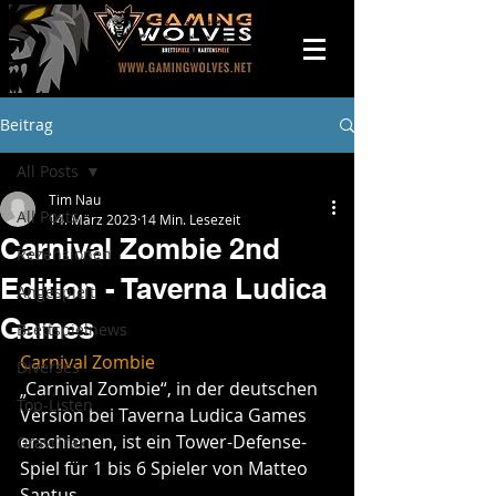
Beitrag
All Posts
Tim Nau
All Posts
14. März 2023
14 Min. Lesezeit
Carnival Zombie 2nd
Rezensionen
Edition - Taverna Ludica
Angespielt
Games
Brettspielnews
Carnival Zombie
Diverses
„Carnival Zombie“, in der deutschen 
Top-Listen
Version bei Taverna Ludica Games 
erschienen, ist ein Tower-Defense-
GraviTrax
Spiel für 1 bis 6 Spieler von Matteo 
Santus