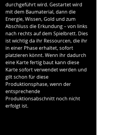
durchgeführt wird. Gestartet wird 
mit dem Baumaterial, dann die 
Energie, Wissen, Gold und zum 
Abschluss die Erkundung – von links 
nach rechts auf dem Spielbrett. Dies 
ist wichtig da ihr Ressourcen, die ihr 
in einer Phase erhaltet, sofort 
platzieren könnt. Wenn ihr dadurch 
eine Karte fertig baut kann diese 
Karte sofort verwendet werden und 
gilt schon für diese 
Produktionsphase, wenn der 
entsprechende 
Produktionsabschnitt noch nicht 
erfolgt ist.