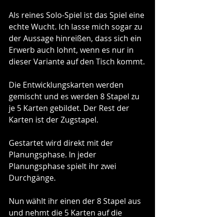
Als reines Solo-Spiel ist das Spiel eine 
echte Wucht. Ich lasse mich sogar zu 
der Aussage hinreißen, dass sich ein 
Erwerb auch lohnt, wenn es nur in 
dieser Variante auf den Tisch kommt.
Die Entwicklungskarten werden 
gemischt und es werden 8 Stapel zu 
je 5 Karten gebildet. Der Rest der 
Karten ist der Zugstapel. 
Gestartet wird direkt mit der 
Planungsphase. In jeder 
Planungsphase spielt ihr zwei 
Durchgänge. 
Nun wählt ihr einen der 8 Stapel aus 
und nehmt die 5 Karten auf die 