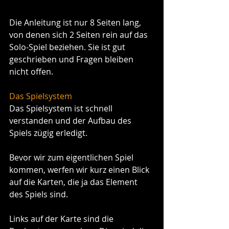
Die Anleitung ist nur 8 Seiten lang, 
von denen sich 2 Seiten rein auf das 
Solo-Spiel beziehen. Sie ist gut 
geschrieben und Fragen bleiben 
nicht offen.
Das Spielsystem
Das Spielsystem ist schnell 
verstanden und der Aufbau des 
Spiels zügig erledigt.
Bevor wir zum eigentlichen Spiel 
kommen, werfen wir kurz einen Blick 
auf die Karten, die ja das Element 
des Spiels sind. 
Links auf der Karte sind die 