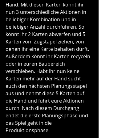
Hand. Mit diesen Karten könnt ihr 
nun 3 unterschiedliche Aktionen in 
beliebiger Kombination und in 
beliebiger Anzahl durchführen. So 
könnt ihr 2 Karten abwerfen und 5 
Karten vom Zugstapel ziehen, von 
denen ihr eine Karte behalten dürft. 
Außerdem könnt ihr Karten recyceln 
oder in euren Baubereich 
verschieben. Habt ihr nun keine 
Karten mehr auf der Hand sucht 
euch den nächsten Planungsstapel 
aus und nehmt diese 5 Karten auf 
die Hand und führt eure Aktionen 
durch. Nach diesem Durchgang 
endet die erste Planungsphase und 
das Spiel geht in die 
Produktionsphase. 