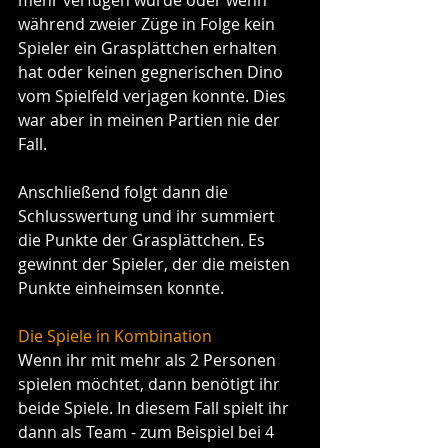
während zweier Züge in Folge kein 
Spieler ein Grasplättchen erhalten 
hat oder keinen gegnerischen Dino 
vom Spielfeld verjagen konnte. Dies 
war aber in meinen Partien nie der 
Fall.
Anschließend folgt dann die 
Schlusswertung und ihr summiert 
die Punkte der Grasplättchen. Es 
gewinnt der Spieler, der die meisten 
Punkte einheimsen konnte.
Die Spiele in Kombination
Wenn ihr mit mehr als 2 Personen 
spielen möchtet, dann benötigt ihr 
beide Spiele. In diesem Fall spielt ihr 
dann als Team - zum Beispiel bei 4 