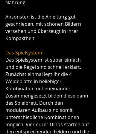
Nahrung. 
Ansonsten ist die Anleitung gut 
geschrieben, mit schönen Bildern 
versehen und überzeugt in ihrer 
Kompaktheit.
Das Spielsystem
Das Spielsystem ist super einfach 
und die Regel sind schnell erklärt. 
Zunächst einmal legt ihr die 4 
Weideplatte in beliebiger 
Kombination nebeneinander. 
Zusammengesetzt bilden diese dann 
das Spielbrett. Durch den 
modularen Aufbau sind somit 
unterschiedliche Kombinationen 
möglich. Vier eurer Dinos starten auf 
den entsprechenden Feldern und die 