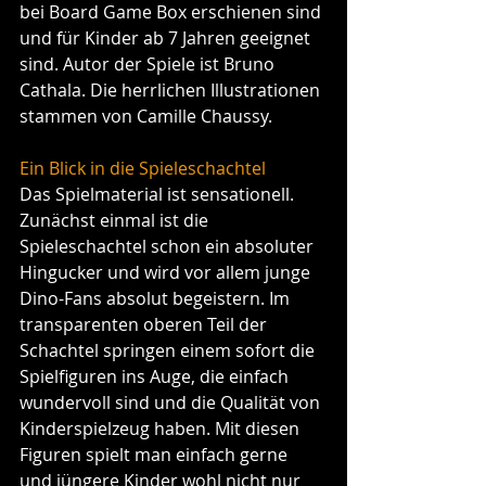
bei Board Game Box erschienen sind 
und für Kinder ab 7 Jahren geeignet 
sind. Autor der Spiele ist Bruno 
Cathala. Die herrlichen Illustrationen 
stammen von Camille Chaussy.
Ein Blick in die Spieleschachtel
Das Spielmaterial ist sensationell. 
Zunächst einmal ist die 
Spieleschachtel schon ein absoluter 
Hingucker und wird vor allem junge 
Dino-Fans absolut begeistern. Im 
transparenten oberen Teil der 
Schachtel springen einem sofort die 
Spielfiguren ins Auge, die einfach 
wundervoll sind und die Qualität von 
Kinderspielzeug haben. Mit diesen 
Figuren spielt man einfach gerne 
und jüngere Kinder wohl nicht nur 