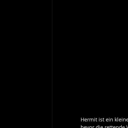
Hermit ist ein klei
bevor die rettende W