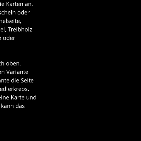
e Karten an. 
scheln oder 
elseite, 
l, Treibholz 
e oder 
ch oben, 
en Variante 
nte die Seite 
iedlerkrebs. 
eine Karte und 
 kann das 