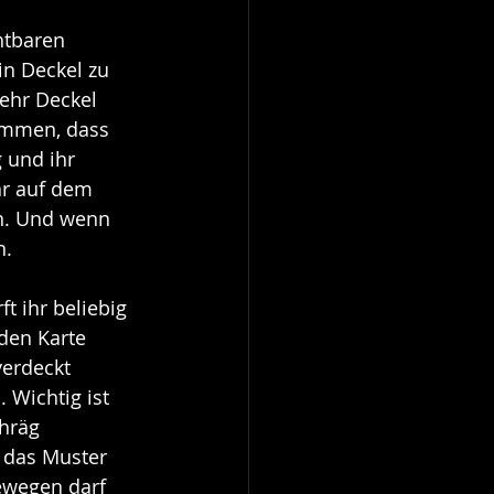
htbaren 
in Deckel zu 
ehr Deckel 
kommen, dass 
 und ihr 
hr auf dem 
n. Und wenn 
n.
t ihr beliebig 
den Karte 
verdeckt 
Wichtig ist 
hräg 
 das Muster 
ewegen darf 