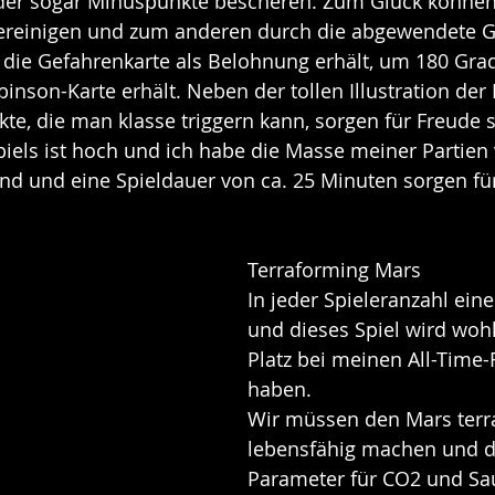
der sogar Minuspunkte bescheren. Zum Glück können
ereinigen und zum anderen durch die abgewendete G
 die Gefahrenkarte als Belohnung erhält, um 180 Gra
inson-Karte erhält. Neben der tollen Illustration der 
ekte, die man klasse triggern kann, sorgen für Freude 
piels ist hoch und ich habe die Masse meiner Partien 
 und eine Spieldauer von ca. 25 Minuten sorgen für
Terraforming Mars
In jeder Spieleranzahl eine
und dieses Spiel wird woh
Platz bei meinen All-Time-
haben. 
Wir müssen den Mars terra
lebensfähig machen und d
Parameter für CO2 und Sau