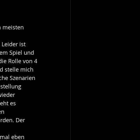
m meisten 
eider ist 
em Spiel und 
ie Rolle von 4 
 stelle mich 
che Szenarien 
stellung 
ieder 
eht es 
en 
rden. Der 
 mal eben 