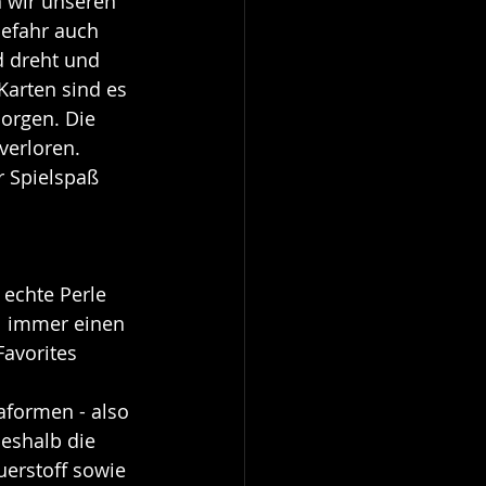
 wir unseren 
efahr auch 
d dreht und 
Karten sind es 
sorgen. Die 
verloren. 
 Spielspaß 
 echte Perle 
l immer einen 
Favorites 
formen - also 
eshalb die 
erstoff sowie 