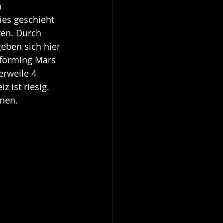
 
es geschieht 
ten. Durch 
eben sich hier 
raforming Mars 
erweile 4 
 ist riesig. 
anen.