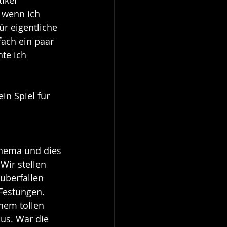
ikel 
, wenn ich 
ür eigentliche 
fach ein paar 
te ich 
in Spiel für 
Thema und dies 
Wir stellen 
berfallen 
Festungen. 
nem tollen 
s. War die 