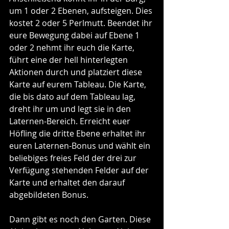
um 1 oder 2 Ebenen, aufsteigen. Dies 
kostet 2 oder 5 Perlmutt. Beendet ihr 
eure Bewegung dabei auf Ebene 1 
oder 2 nehmt ihr euch die Karte, 
führt eine der hell hinterlegten 
Aktionen durch und platziert diese 
Karte auf eurem Tableau. Die Karte, 
die bis dato auf dem Tableau lag, 
dreht ihr um und legt sie in den 
Laternen-Bereich. Erreicht euer 
Höfling die dritte Ebene erhaltet ihr 
euren Laternen-Bonus und wählt ein 
beliebiges freies Feld der drei zur 
Verfügung stehenden Felder auf der 
Karte und erhaltet den darauf 
abgebildeten Bonus.
Dann gibt es noch den Garten. Diese 