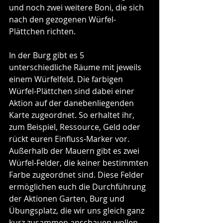
und noch zwei weitere Boni, die sich 
nach den gezogenen Würfel-
Plättchen richten.
In der Burg gibt es 5 
unterschiedliche Räume mit jeweils 
einem Würfelfeld. Die farbigen 
Würfel-Plättchen sind dabei einer 
Aktion auf der danebenliegenden 
Karte zugeordnet. So erhaltet ihr, 
zum Beispiel, Ressource, Geld oder 
rückt euren Einfluss-Marker vor.
Außerhalb der Mauern gibt es zwei 
Würfel-Felder, die keiner bestimmten 
Farbe zugeordnet sind. Diese Felder 
ermöglichen euch die Durchführung 
der Aktionen Garten, Burg und 
Übungsplatz, die wir uns gleich ganz 
kurz zusammen anschauen wollen. 