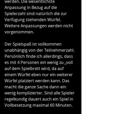
werden. Die wesentlichste 
Anpassung in Bezug auf die 
Spielerzahl sind natürlich die zur 
Verfügung stehenden Würfel. 
Weitere Anpassungen werden nicht 
vorgenommen.
Der Spielspaß ist vollkommen 
unabhängig von der Teilnehmerzahl. 
Persönlich finde ich allerdings, dass 
es mit 4 Personen ein wenig zu „voll 
auf dem Spielbrett wird, da auf 
einem Würfel eben nur ein weiterer 
Würfel platziert werden kann. Das 
macht die ganze Sache dann ein 
wenig komplizierter. Sind alle Spieler 
regelkundig dauert auch ein Spiel in 
Vollbesetzung maximal 60 Minuten.