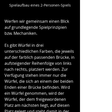
Spielaufbau eines 2-Personen-Spiels
Werfen wir gemeinsam einen Blick 
auf grundlegende Spielprinzipien 
bzw. Mechaniken.
Es gibt Würfel in drei 
unterschiedlichen Farben, die jeweils 
auf der farblich passenden Brücke, in 
aufsteigender Reihenfolge von links 
nach rechts, platziert werden. Zur 
Verfügung stehen immer nur die 
Würfel, die sich an einem der beiden 
Enden einer Brücke befinden. Wird 
ein Würfel genommen, wird der 
Würfel, der dem freigewordenen 
Platz am nächsten liegt, auf diesen 
Platz gelegt und steht damit in der 