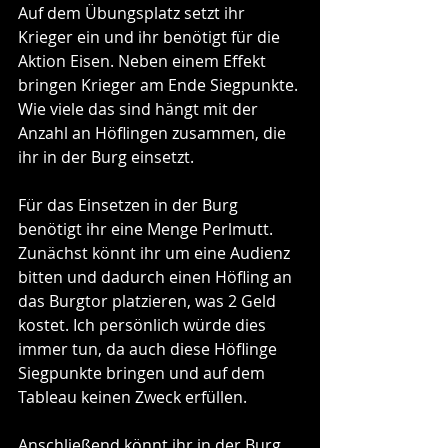
Auf dem Übungsplatz setzt ihr 
Krieger ein und ihr benötigt für die 
Aktion Eisen. Neben einem Effekt 
bringen Krieger am Ende Siegpunkte. 
Wie viele das sind hängt mit der 
Anzahl an Höflingen zusammen, die 
ihr in der Burg einsetzt.
Für das Einsetzen in der Burg 
benötigt ihr eine Menge Perlmutt. 
Zunächst könnt ihr um eine Audienz 
bitten und dadurch einen Höfling an 
das Burgtor platzieren, was 2 Geld 
kostet. Ich persönlich würde dies 
immer tun, da auch diese Höflinge 
Siegpunkte bringen und auf dem 
Tableau keinen Zweck erfüllen.
Anschließend könnt ihr in der Burg, 