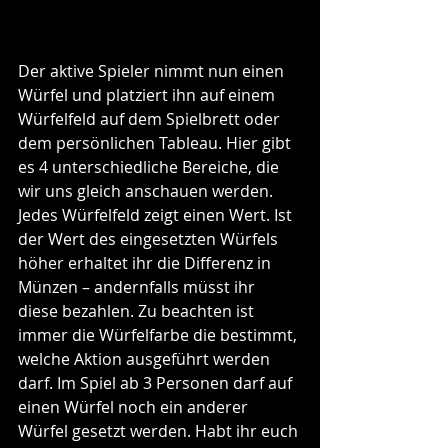
Der aktive Spieler nimmt nun einen 
Würfel und platziert ihn auf einem 
Würfelfeld auf dem Spielbrett oder 
dem persönlichen Tableau. Hier gibt 
es 4 unterschiedliche Bereiche, die 
wir uns gleich anschauen werden. 
Jedes Würfelfeld zeigt einen Wert. Ist 
der Wert des eingesetzten Würfels 
höher erhaltet ihr die Differenz in 
Münzen – andernfalls müsst ihr 
diese bezahlen. Zu beachten ist 
immer die Würfelfarbe die bestimmt, 
welche Aktion ausgeführt werden 
darf. Im Spiel ab 3 Personen darf auf 
einen Würfel noch ein anderer 
Würfel gesetzt werden. Habt ihr euch 