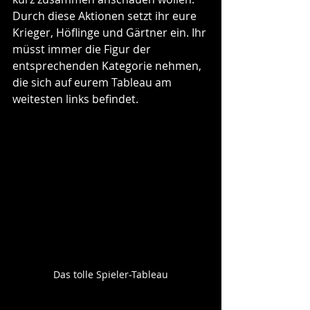
Durch diese Aktionen setzt ihr eure 
Krieger, Höflinge und Gärtner ein. Ihr 
müsst immer die Figur der 
entsprechenden Kategorie nehmen, 
die sich auf eurem Tableau am 
weitesten links befindet.
Das tolle Spieler-Tableau