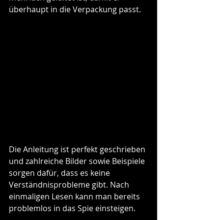
überhaupt in die Verpackung passt.
Die Anleitung ist perfekt geschrieben 
und zahlreiche Bilder sowie Beispiele 
sorgen dafür, dass es keine 
Verständnisprobleme gibt. Nach 
einmaligen Lesen kann man bereits 
problemlos in das Spie einsteigen.