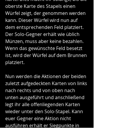
oberste Karte des Stapels einen 
Würfel zeigt, der genommen werden 
kann. Dieser Würfel wird nun auf 
dem entsprechenden Feld platziert. 
Der Solo-Gegner erhält wie üblich 
Münzen, muss aber keine bezahlen. 
Wenn das gewünschte Feld besetzt 
ist, wird der Würfel auf dem Brunnen 
platziert.
Nun werden die Aktionen der beiden 
zuletzt aufgedeckten Karten von links 
nach rechts und von oben nach 
unten ausgeführt und anschließend 
legt ihr alle offenliegenden Karten 
wieder unter den Solo-Stapel. Kann 
euer Gegner eine Aktion nicht 
ausführen erhält er Siegpunkte in 