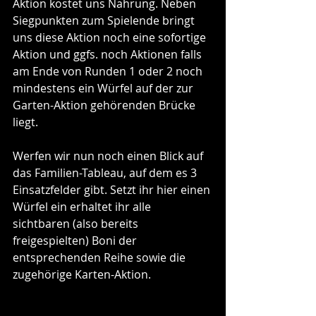
Aktion kostet uns Nahrung. Neben 
Siegpunkten zum Spielende bringt 
uns diese Aktion noch eine sofortige 
Aktion und ggfs. noch Aktionen falls 
am Ende von Runden 1 oder 2 noch 
mindestens ein Würfel auf der zur 
Garten-Aktion gehörenden Brücke 
liegt.
Werfen wir nun noch einen Blick auf 
das Familien-Tableau, auf dem es 3 
Einsatzfelder gibt. Setzt ihr hier einen 
Würfel ein erhaltet ihr alle 
sichtbaren (also bereits 
freigespielten) Boni der 
entsprechenden Reihe sowie die 
zugehörige Karten-Aktion.