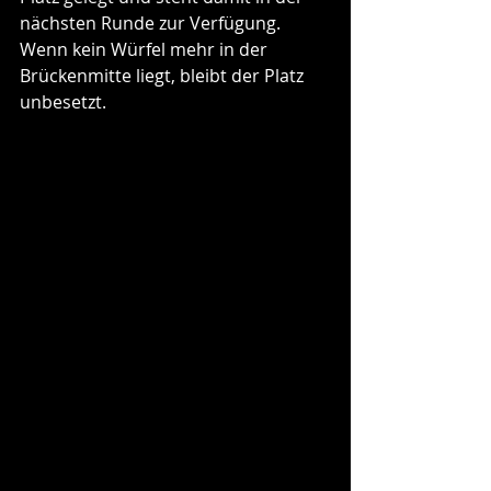
nächsten Runde zur Verfügung. 
Wenn kein Würfel mehr in der 
Brückenmitte liegt, bleibt der Platz 
unbesetzt.