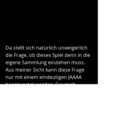
Da stellt sich natürlich unweigerlich 
die Frage, ob dieses Spiel denn in die 
eigene Sammlung einziehen muss. 
Aus meiner Sicht kann diese Frage 
nur mit einem eindeutigen JAAAA 
beantwortet werden. Für mich 
persönlich gehört dieses Spiel mit zu 
den besten Plättchen-Lege-Spielen. 
Das hat mehrere Gründe.
Neben tollem Material, Plättchen 
und Schiffe sind erstklassig, gefällt 
mir persönlich auch der der 