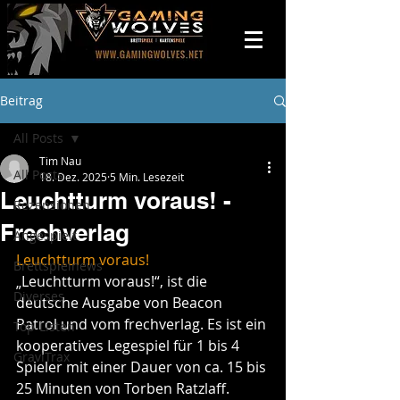
Beitrag
All Posts
Tim Nau
All Posts
18. Dez. 2025
5 Min. Lesezeit
Leuchtturm voraus! -
Rezensionen
Frechverlag
Angespielt
Leuchtturm voraus!
Brettspielnews
„Leuchtturm voraus!“, ist die 
Diverses
deutsche Ausgabe von Beacon 
Patrol und vom frechverlag. Es ist ein 
Top-Listen
kooperatives Legespiel für 1 bis 4 
GraviTrax
Spieler mit einer Dauer von ca. 15 bis 
25 Minuten von Torben Ratzlaff.