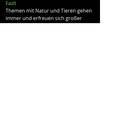
Fazit
Themen mit Natur und Tieren gehen 
immer und erfreuen sich großer 
Beliebtheit.
Mischwald war ein enormer Erfolg 
und hat eine sehr große 
Fangemeinde. Auch die 
Erweiterungen konnten überzeugen. 
Hier gibt es jetzt ein neues, 
eigenständiges Spiel mit den 
angesprochenen kleineren 
Änderungen. Man muss 
ehrlicherweise aber sagen, dass 
diese dann im Gesamten allerdings 
recht gering ausfallen.
Ich persönlich denke daher, dass 
man nun nicht zwangsweise auch zu 