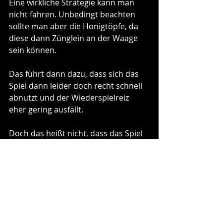
Eine wirkliche Strategie kann man 
nicht fahren. Unbedingt beachten 
sollte man aber die Honigtöpfe, da 
diese dann Zünglein an der Waage 
sein können.
Das führt dann dazu, dass sich das 
Spiel dann leider doch recht schnell 
abnutzt und der Wiederspielreiz 
eher gering ausfällt.
Doch das heißt nicht, dass das Spiel 
nach ein paar Partien im Regal 
verschwindet und dort ein trauriges 
Dasein fristet. Es ist ein Spiel welches 
man, nach einer gewissen Zeit, gerne 
wieder auf den Tisch bringt und 
welches man auch sofort wieder 
spielen kann, weil die Regeln eben 