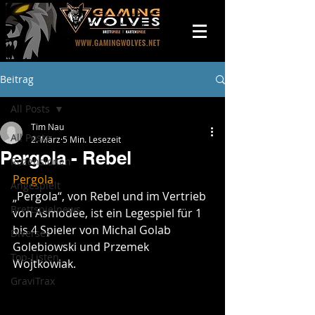
Beitrag
All Posts
Tim Nau
All Posts
2. März
5 Min. Lesezeit
Pergola - Rebel
Rezensionen
Pergola
Angespielt
„Pergola“, von Rebel und im Vertrieb 
Brettspielnews
von Asmodee, ist ein Legespiel für 1 
bis 4 Spieler von Michal Golab 
Diverses
Golebiowski und Przemek 
Top-Listen
Wojtkowiak.
GraviTrax