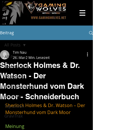
Beitrag
All Posts
Tim Nau
All Posts
26. Mai
2 Min. Lesezeit
Sherlock Holmes & Dr.
Rezensionen
Watson - Der
Angespielt
Monsterhund vom Dark
Brettspielnews
Moor - Schneiderbuch
Diverses
Sherlock Holmes & Dr. Watson – Der 
Top-Listen
Monsterhund vom Dark Moor
GraviTrax
Meinung