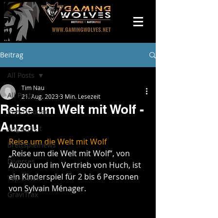
Beitrag
All Posts
Tim Nau
All Posts
21. Aug. 2023
3 Min. Lesezeit
Reise um Welt mit Wolf -
Rezensionen
Auzou
Angespielt
Reise um die Welt mit Wolf
Brettspielnews
„Reise um die Welt mit Wolf“, von 
Diverses
Auzou und im Vertrieb von Huch, ist 
ein Kinderspiel für 2 bis 6 Personen 
Top-Listen
von Sylvain Ménager.
GraviTrax