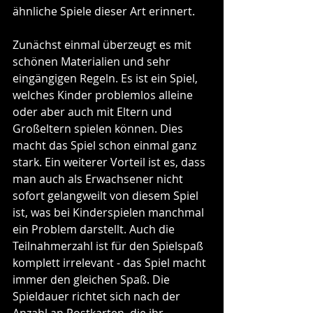
ähnliche Spiele dieser Art erinnert. 
Zunächst einmal überzeugt es mit 
schönen Materialien und sehr 
eingängigen Regeln. Es ist ein Spiel, 
welches Kinder problemlos alleine 
oder aber auch mit Eltern und 
Großeltern spielen können. Dies 
macht das Spiel schon einmal ganz 
stark. Ein weiterer Vorteil ist es, dass 
man auch als Erwachsener nicht 
sofort gelangweilt von diesem Spiel 
ist, was bei Kinderspielen manchmal 
ein Problem darstellt. Auch die 
Teilnahmerzahl ist für den Spielspaß 
komplett irrelevant - das Spiel macht 
immer den gleichen Spaß. Die 
Spieldauer richtet sich nach der 