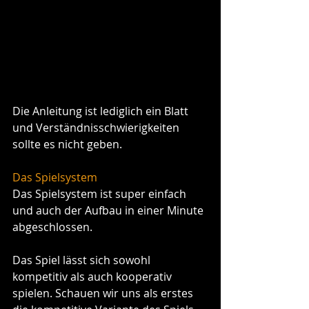
Die Anleitung ist lediglich ein Blatt 
und Verständnisschwierigkeiten 
sollte es nicht geben.
Das Spielsystem
Das Spielsystem ist super einfach 
und auch der Aufbau in einer Minute 
abgeschlossen.
Das Spiel lässt sich sowohl 
kompetitiv als auch kooperativ 
spielen. Schauen wir uns als erstes 