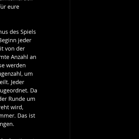
ür eure 
s des Spiels 
Beginn jeder 
t von der 
mmte Anzahl an 
se werden 
ugenzahl, um 
ilt. Jeder 
zugeordnet. Da 
der Runde um 
eht wird, 
immer. Das ist 
ngen. 