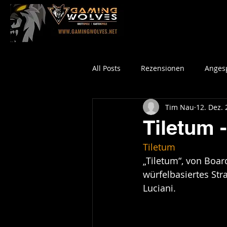
All Posts
Rezensionen
Angesp
Tim Nau
12. Dez.
Tiletum 
Tiletum
„Tiletum“, von Boar
würfelbasiertes Str
Luciani.