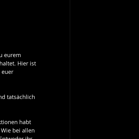
zu eurem 
ltet. Hier ist 
 euer 
d tatsächlich 
ktionen habt 
Wie bei allen 
Entweder ihr 