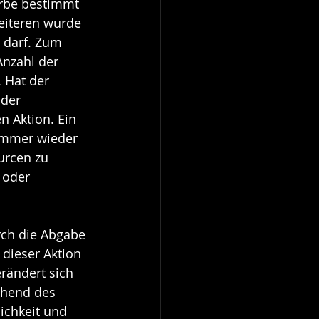
arbe bestimmt 
eiteren wurde 
 darf. Zum 
nzahl der 
 Hat der 
der 
 Aktion. Ein 
 Immer wieder 
urcen zu 
 oder 
rch die Abgabe 
dieser Aktion 
rändert sich 
chend des 
ichkeit und 