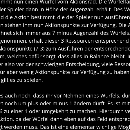
 nimmt nun einen Würfel vom Aktionsrad. Die Würfelf
der Spieler dann in Höhe der Augenzahl erhält. Des W
d die Aktion bestimmt, die der Spieler nun ausführen
on stehen ihm nun Aktionspunkte zur Verfügung. Die A
chnet sich immer aus 7 minus Augenzahl des Würfels.
3 genommen, erhält dieser 3 Ressourcen entsprechend 
Aktionspunkte (7-3) zum Ausführen der entsprechenden
em, welches dafür sorgt, dass alles in Balance bleibt.
er also vor der schwierigen Entscheidung, viele Resso
 aber wenig Aktionspunkte zur Verfügung zu haben
ilt es zu spielen.
 es auch noch, dass ihr vor Nehmen eines Würfels, du
t noch um plus oder minus 1 ändern dürft. Es ist mit 
6 zu einer 1 oder umgekehrt zu machen. Hierdurch ve
Aktion, da der Würfel dann eben auf das Feld entspre
gt werden muss. Das ist eine elementar wichtige Mögl