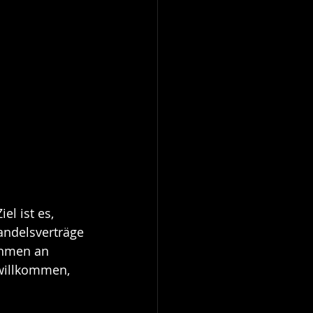
el ist es, 
andelsverträge 
ehmen an 
willkommen, 