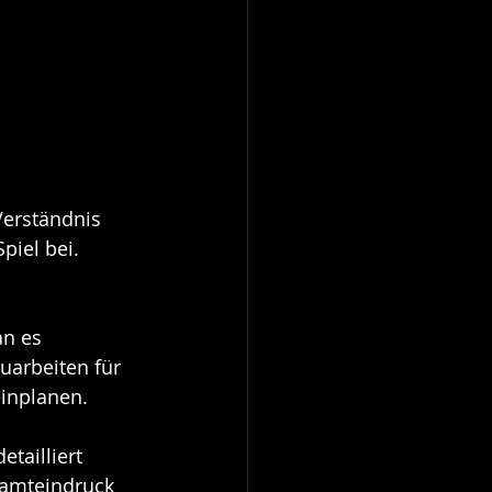
Verständnis 
piel bei.
an es 
uarbeiten für 
einplanen.
tailliert 
amteindruck 