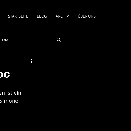
STARTSEITE
BLOG
ARCHIV
ÜBER UNS
Trax
oc
n ist ein 
d Simone 