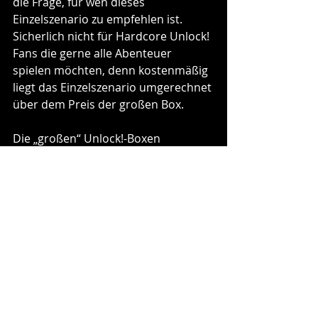
die Frage, für wen dieses 
Einzelszenario zu empfehlen ist. 
Sicherlich nicht für Hardcore Unlock! 
Fans die gerne alle Abenteuer 
spielen möchten, denn kostenmäßig 
liegt das Einzelszenario umgerechnet 
über dem Preis der großen Box. 
Die „großen“ Unlock!-Boxen 
enthalten drei Abenteuer mit 
unterschiedlichen 
Schwierigkeitsgraden. Sicherlich gibt 
es aber Spieler die nur eine gewisse 
Schwierigkeitsstufe gerne spielen. 
Diese Spieler haben also nun durch 
die Einzelboxen die Möglichkeit, sich 
auch nur die Szenarien mit diesem 
Schwierigkeitsgrad zu kaufen und 
müssen sich nicht sofort eine 