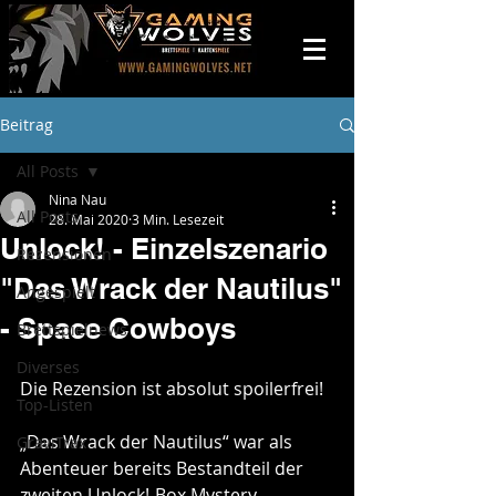
Beitrag
All Posts
Nina Nau
All Posts
28. Mai 2020
3 Min. Lesezeit
Unlock! - Einzelszenario
Rezensionen
"Das Wrack der Nautilus"
Angespielt
- Space Cowboys
Brettspielnews
Diverses
Die Rezension ist absolut spoilerfrei!
Top-Listen
„Das Wrack der Nautilus“ war als 
GraviTrax
Abenteuer bereits Bestandteil der 
zweiten Unlock!-Box Mystery 