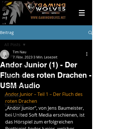
Beitrag
All Posts
Tim Nau
All Posts
7. Nov. 2023
3 Min. Lesezeit
Andor Junior (1) - Der
Rezensionen
Fluch des roten Drachen -
Angespielt
USM Audio
Brettspielnews
Andor Junior – Teil 1 – Der Fluch des 
Diverses
roten Drachen
Top-Listen
„Andor Junior“, von Jens Baumeister, 
bei United Soft Media erschienen, ist 
GraviTrax
das Hörspiel zum erfolgreichen 
Brettspiel Andor Junior, welches 