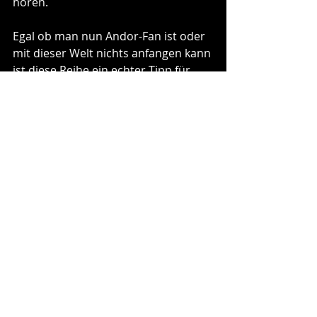
hören.
Egal ob man nun Andor-Fan ist oder 
mit dieser Welt nichts anfangen kann 
ist diese Reihe ein echter Tipp für 
alle jungen Hörspielfans, die sich für 
fantastische Welten interessieren. 
Ein gelungener Auftakt und ich bin 
sehr auf die zweite Folge, mit dem 
Titel „Der Sturm auf die Rietburg“, 
gespannt, zu der wir am Ende der 
Folge eine kurze 
Handlungsdarstellung bekommen.
Rezensionen
Diverses