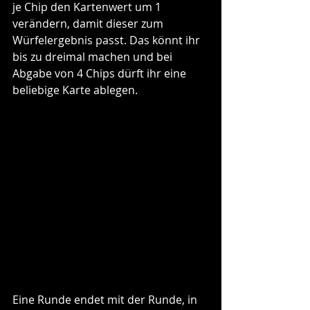
je Chip den Kartenwert um 1 
verändern, damit dieser zum 
Würfelergebnis passt. Das könnt ihr 
bis zu dreimal machen und bei 
Abgabe von 4 Chips dürft ihr eine 
beliebige Karte ablegen. 
Eine Runde endet mit der Runde, in 