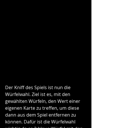
Der Kniff des Spiels ist nun die 
Würfelwahl. Ziel ist es, mit den 
gewählten Würfeln, den Wert einer 
eigenen Karte zu treffen, um diese 
dann aus dem Spiel entfernen zu 
können. Dafür ist die Würfelwahl 