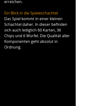
erreichen.
Ein Blick in die Spieleschachtel
Das Spiel kommt in einer kleinen 
Schachtel daher. In dieser befinden 
sich auch lediglich 60 Karten, 36 
Chips und 6 Würfel. Die Qualität aller 
Komponenten geht absolut in 
Ordnung.