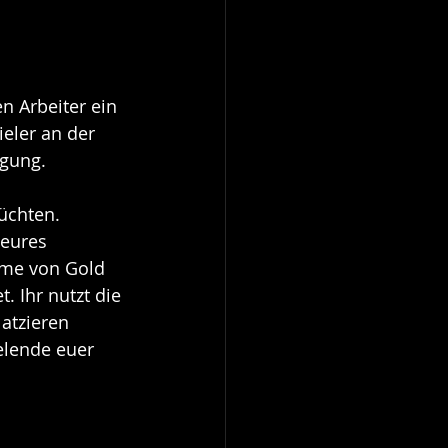
n Arbeiter ein 
eler an der 
ügung.
üchten. 
 eures 
ahme von Gold 
 Ihr nutzt die 
atzieren 
elende euer 