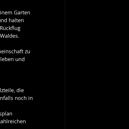
einem Garten 
nd halten 
Rückflug 
 Waldes.
einschaft zu 
 leben und 
teile, die 
falls noch in 
splan 
ahlreichen 