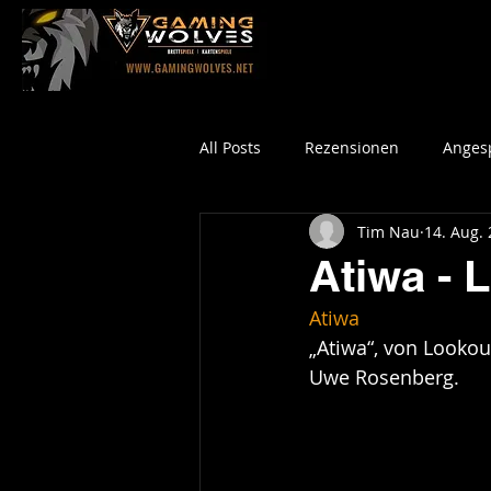
All Posts
Rezensionen
Angesp
Tim Nau
14. Aug.
Atiwa - 
Atiwa
„Atiwa“, von Lookou
Uwe Rosenberg.