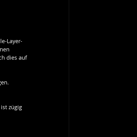
e-Layer-
enen 
ch dies auf 
gen.
ist zügig 