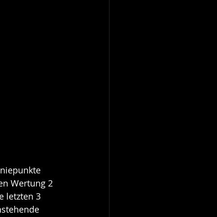
oniepunkte 
ten Wertung 2 
 letzten 3 
anstehende 