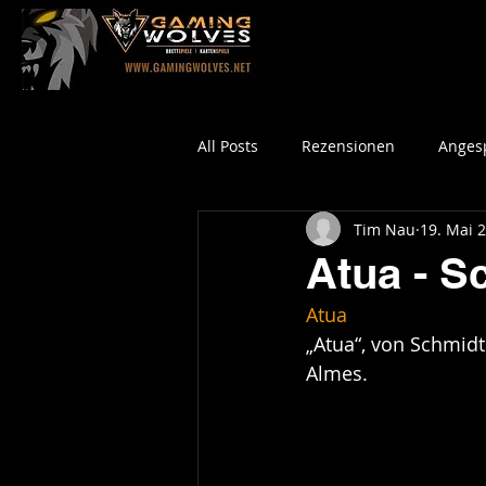
All Posts
Rezensionen
Angesp
Tim Nau
19. Mai 
Atua - S
Atua
„Atua“, von Schmidt 
Almes.