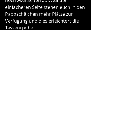
noch zwei Seiten auf. Auf der 
einfacheren Seite stehen euch in den 
Pappschälchen mehr Plätze zur 
Verfügung und dies erleichtert die 
Tassenrpobe.
Es ist viel zu tun und der Spielspaß 
und Langzeitmotivation ist garantiert.
Röstzähler als optionale Möglichkeit
Der Röstzähler kann bedient werden, 
muss es aber nicht. Für jede 
Steigerung des Röstgrads bewegt ihr 
den Zähler einfach einen Schritt 
weiter. Dieser bietet einen guten 
Anhalt um zu erkennen, um wieviel 
„Punkte“ man seine Bohnen bereits 
gesteigert hat.
Ich selbst verwende den Röstzähler 