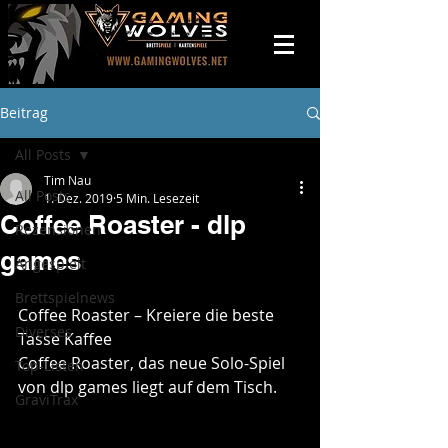
Beitrag
All Posts
Tim Nau
All Posts
1. Dez. 2019
5 Min. Lesezeit
Coffee Roaster - dlp
Rezensionen
games
Angespielt
Brettspielnews
Coffee Roaster – Kreiere die beste 
Diverses
Tasse Kaffee
Coffee Roaster, das neue Solo-Spiel 
Top-Listen
von dlp games liegt auf dem Tisch. 
GraviTrax