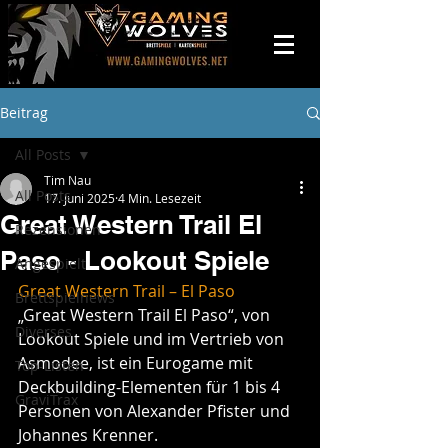
Beitrag
All Posts
Tim Nau
All Posts
17. Juni 2025
4 Min. Lesezeit
Great Western Trail El
Rezensionen
Paso - Lookout Spiele
Angespielt
Great Western Trail – El Paso
Brettspielnews
„Great Western Trail El Paso“, von 
Diverses
Lookout Spiele und im Vertrieb von 
Asmodee, ist ein Eurogame mit 
Top-Listen
Deckbuilding-Elementen für 1 bis 4 
GraviTrax
Personen von Alexander Pfister und 
Johannes Krenner.