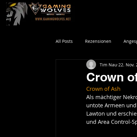
All Posts
Rezensionen
Angesp
Tim Nau
22. Nov.
Crown o
Crown of Ash
Als mächtiger Nekr
untote Armeen und 
Lawton und erschie
und Area Control-Sp