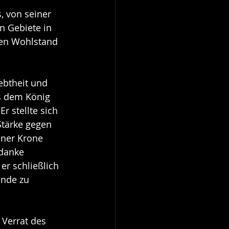
 von seiner 
n Gebiete in 
den Wohlstand 
btheit und 
s dem König 
r stellte sich 
Stärke gegen 
iner Krone 
danke 
 er schließlich 
nde zu 
 Verrat des 