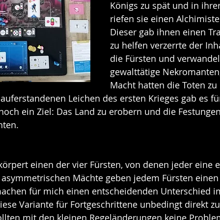
Königs zu spät und in ihre
riefen sie einen Alchimisten
Dieser gab ihnen einen Tra
zu helfen verzerrte der Inh
die Fürsten und verwandelt
gewalttätige Nekromanten,
Macht hatten die Toten zu
uferstandenen Leichen des ersten Krieges gab es für
noch ein Ziel: Das Land zu erobern und die Festungen
hten.
körpert einen der vier Fürsten, von denen jeder eine e
se asymmetrischen Mächte geben jedem Fürsten einen 
chen für mich einen entscheidenden Unterschied im 
iese Variante für Fortgeschrittene unbedingt direkt zu
sollten mit den kleinen Regeländerungen keine Probl