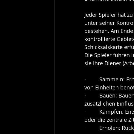
Jeder Spieler hat z
unter seiner Kontro
bestehen. Am Ende d
kontrollierte Gebiet
Schicksalskarte erf
Die Spieler führen 
sie ihre Diener (Arb
·         Sammeln: 
von Einheiten benö
·         Bauen: B
zusätzlichen Einflus
·         Kämpfen: 
oder die zentrale Zi
·         Erholen: R