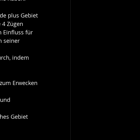
de plus Gebiet 
e 4 Zügen 
Einfluss für 
n seiner 
urch, indem 
r zum Erwecken 
 und 
ches Gebiet 