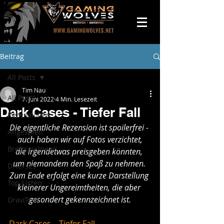
Beitrag
All Posts
Tim Nau
All Posts
7. Juni 2022
4 Min. Lesezeit
Dark Cases - Tiefer Fall
Rezensionen
Die eigentliche Rezension ist spoilerfrei - 
Angespielt
auch haben wir auf Fotos verzichtet,
Brettspielnews
die irgendetwas preisgeben könnten, 
um niemandem den Spaß zu nehmen. 
Diverses
Zum Ende erfolgt eine kurze Darstellung 
Top-Listen
kleinerer Ungereimtheiten, die aber 
gesondert gekennzeichnet ist.
GraviTrax
Dark Cases – Tiefer Fall