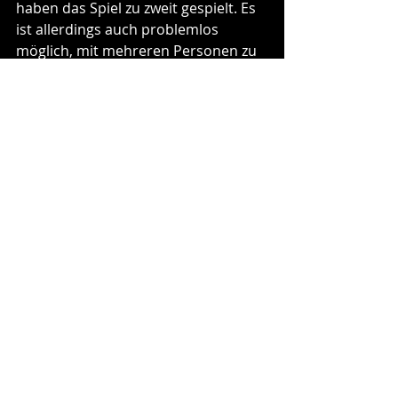
haben das Spiel zu zweit gespielt. Es 
ist allerdings auch problemlos 
möglich, mit mehreren Personen zu 
spielen. Material dafür ist genug 
vorhanden und außerdem muss ja 
auch im Internet recherchiert 
werden, so dass für niemanden 
Langeweile aufkommt. Da ihr kein 
Material zerstören oder beschriften 
müsst, könnt ihr das Spiel 
problemlos an Freunde weitergeben.
Trotz der Kritikpunkte die man, 
zumindest aus meiner Sicht, als 
Rezensent auch eindeutig benennen 
muss, hat uns der Auftaktfall einen 
schönen Krimiabend beschert. Alle 
Fans des Genres können 
bedenkenlos zugreifen und auch 