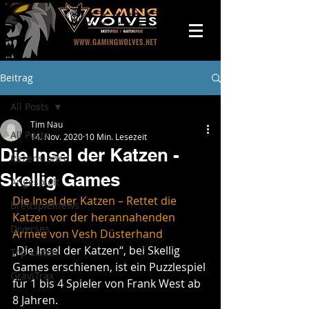
Beitrag
All Posts
Tim Nau
All Posts
14. Nov. 2020
10 Min. Lesezeit
Die Insel der Katzen -
Rezensionen
Skellig Games
Angespielt
Die Insel der Katzen – Rettet die 
Brettspielnews
Katzen vor der herannahenden 
Diverses
Armee von Vesh Düsterhand
„Die Insel der Katzen“, bei Skellig 
Top-Listen
Games erschienen, ist ein Puzzlespiel 
GraviTrax
für 1 bis 4 Spieler von Frank West ab 
8 Jahren.