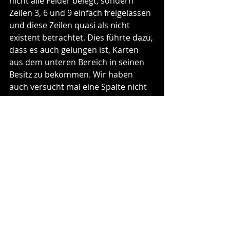
nicht alle Felder belegt, sondern 
Zeilen 3, 6 und 9 einfach freigelassen 
und diese Zeilen quasi als nicht 
existent betrachtet. Dies führte dazu, 
dass es auch gelungen ist, Karten 
aus dem unteren Bereich in seinen 
Besitz zu bekommen. Wir haben 
auch versucht mal eine Spalte nicht 
zu füllen, was aber nicht den 
gewünschten Erfolg gebracht hat.
Insgesamt ist der Spielspaß mit 4 
Spielern eindeutig am größten.
Fazit
„Dragondraft“ ist ein wunderbares 
Familienspiel, welches durch seine 
tollen bzw. niedlichen Illustrationen 
besticht. Dazu gesellt sich ein 