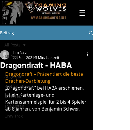
Beitrag
All Posts
Tim Nau
All Posts
22. Feb. 2021
5 Min. Lesezeit
Dragondraft - HABA
Rezensionen
Dragondraft – Präsentiert die beste 
Angespielt
Drachen-Darbietung
Brettspielnews
„Dragondraft“ bei HABA erschienen, 
ist ein Kartenlege- und 
Diverses
Kartensammelspiel für 2 bis 4 Spieler 
Top-Listen
ab 8 Jahren, von Benjamin Schwer.
GraviTrax