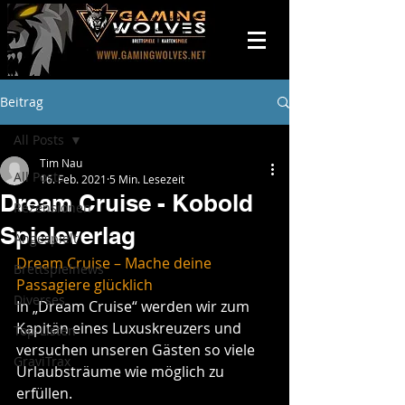
Beitrag
All Posts
Tim Nau
All Posts
16. Feb. 2021
5 Min. Lesezeit
Dream Cruise - Kobold
Rezensionen
Spieleverlag
Angespielt
Dream Cruise – Mache deine 
Brettspielnews
Passagiere glücklich
Diverses
In „Dream Cruise“ werden wir zum 
Kapitän eines Luxuskreuzers und 
Top-Listen
versuchen unseren Gästen so viele 
GraviTrax
Urlaubsträume wie möglich zu 
erfüllen.