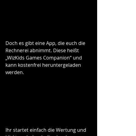
Doch es gibt eine App, die euch die 
Rechnerei abnimmt. Diese heißt 
„WizKids Games Companion“ und 
kann kostenfrei heruntergeladen 
werden. 
Ihr startet einfach die Wertung und 