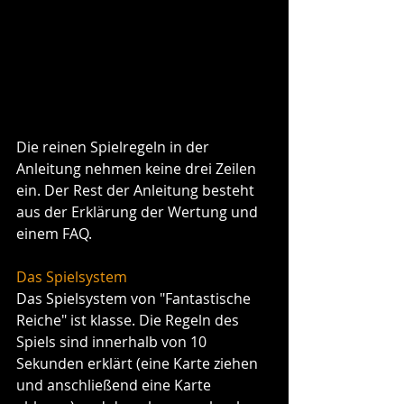
Die reinen Spielregeln in der 
Anleitung nehmen keine drei Zeilen 
ein. Der Rest der Anleitung besteht 
aus der Erklärung der Wertung und 
einem FAQ.
Das Spielsystem
Das Spielsystem von "Fantastische 
Reiche" ist klasse. Die Regeln des 
Spiels sind innerhalb von 10 
Sekunden erklärt (eine Karte ziehen 
und anschließend eine Karte 