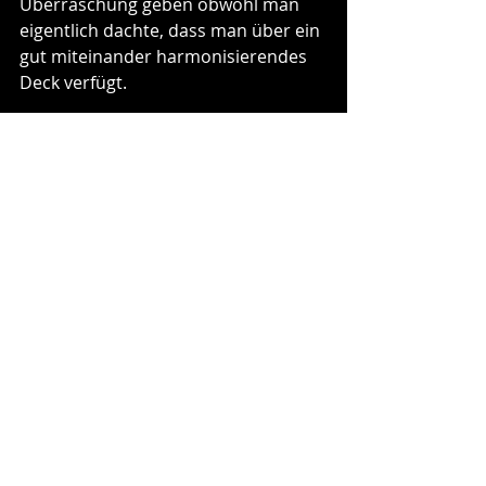
Überraschung geben obwohl man 
eigentlich dachte, dass man über ein 
gut miteinander harmonisierendes 
Deck verfügt. 
Wirklich gelungen sind die Texte auf 
den Karten die, zumindest fast, 
selbsterklärend sind.