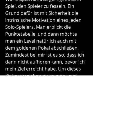
Spiel, den Spieler zu fesseln. Ein 
Grund dafür ist mit Sicherheit die 
intrinsische Motivation eines jeden 
Solo-Spielers. Man erblickt die 
Punktetabelle, und dann möchte 
man ein Level natürlich auch mit 
dem goldenen Pokal abschließen. 
Zumindest bei mir ist es so, dass ich 
dann nicht aufhören kann, bevor ich 
mein Ziel erreicht habe. Um dieses 
Ziel zu erreichen muss man Level 
auch mehrmals wiederholen, da 
eben auch die Glückskomponente 
dazukommt. Es bleibt ein 
Würfelspiel, indem auch taktische 
Komponenten zu finden sind und 
man Entscheidungen treffen muss. 
Diese Kombination ist sehr gelungen.