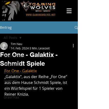
Beitrag
All Posts
Tim Nau
All Posts
14. Feb. 2024
3 Min. Lesezeit
For One - Galaktix -
Rezensionen
Schmidt Spiele
Angespielt
For One - Galaktix
Brettspielnews
„Galaktix“, aus der Reihe „For One“ 
Diverses
aus dem Hause Schmidt Spiele, ist 
ein Würfelspiel für 1 Spieler von 
Top-Listen
Reiner Knizia.
GraviTrax