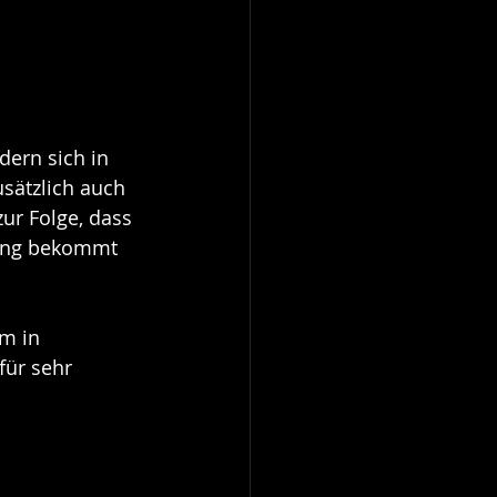
ern sich in 
sätzlich auch 
zur Folge, dass 
rung bekommt 
m in 
für sehr 