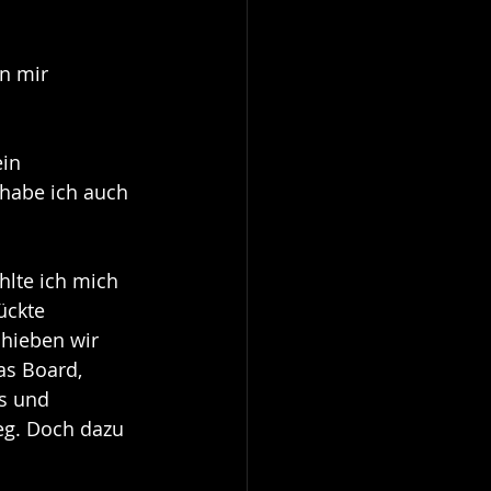
an mir 
in 
 habe ich auch 
hlte ich mich 
ückte 
chieben wir 
as Board, 
s und 
g. Doch dazu 