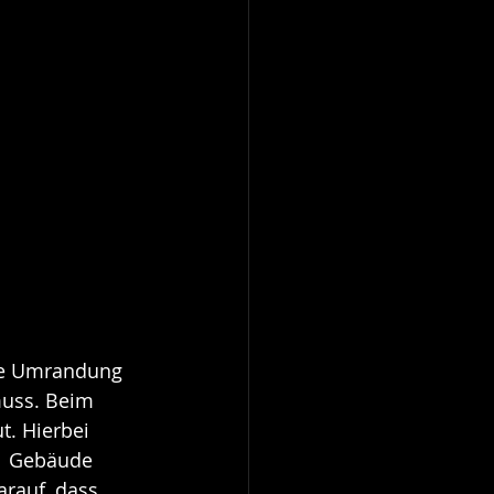
die Umrandung 
uss. Beim 
t. Hierbei 
 1 Gebäude 
arauf, dass 