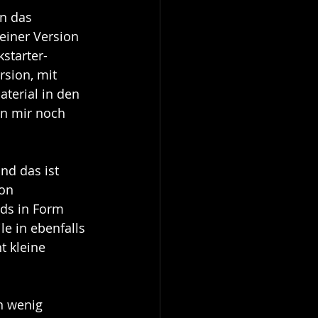
n das 
einer Version 
kstarter-
rsion, mit 
terial in den 
n mir noch 
nd das ist 
on 
ds in Form 
e in ebenfalls 
t kleine 
n wenig 