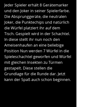
Jeder Spieler erhält 8 Gerätemarker 
und den Joker in seiner Spielerfarbe. 
Die Absprunggeräte, die neutralen 
Joker, die Punktechips und natürlich 
die Würfel platziert ihr auf dem 
Tisch. Gespielt wird in der Schachtel. 
In diese stellt ihr nun noch den 
Ameisenhaufen an eine beliebige 
Position Nun werden 7 Würfel in die 
Spieleschachtel geworfen und Würfel 
mit gleichen Insekten zu Türmen 
gestapelt. Diese stellen die 
Grundlage für die Runde dar. Jetzt 
kann der Spaß auch schon beginnen.