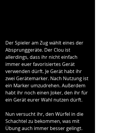
Der Spieler am Zug wählt eines der 
Absprunggeräte. Der Clou ist 
allerdings, dass ihr nicht einfach 
immer euer favorisiertes Gerät 
verwenden dürft. Je Gerät habt ihr 
zwei Gerätemarker. Nach Nutzung ist 
ein Marker umzudrehen. Außerdem 
habt ihr noch einen Joker, den ihr für 
ein Gerät eurer Wahl nutzen dürft.
Nun versucht ihr, den Würfel in die 
Schachtel zu bekommen, was mit 
Übung auch immer besser gelingt. 