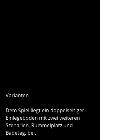
Varianten
Dem Spiel liegt ein doppelseitiger 
Einlegeboden mit zwei weiteren 
Szenarien, Rummelplatz und 
Badetag, bei.