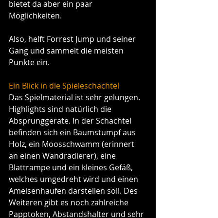
bietet da aber ein paar 
Möglichkeiten.
Also, helft Forrest Jump und seiner 
Gang und sammelt die meisten 
Punkte ein.
Ein Blick in die Spieleschachtel
Das Spielmaterial ist sehr gelungen. 
Highlights sind natürlich die 
Absprunggeräte. In der Schachtel 
befinden sich ein Baumstumpf aus 
Holz, ein Moosschwamm (erinnert 
an einen Wandradierer), eine 
Blattrampe und ein kleines Gefäß, 
welches umgedreht wird und einen 
Ameisenhaufen darstellen soll. Des 
Weiteren gibt es noch zahlreiche 
Papptoken, Abstandshalter und sehr 