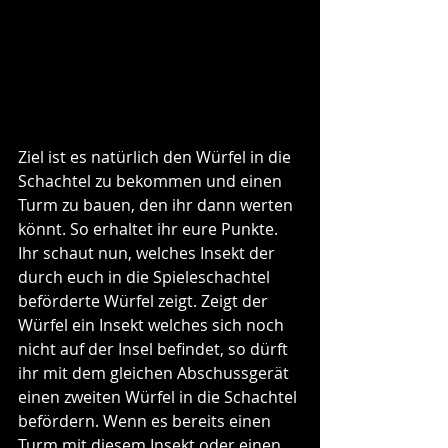
Ziel ist es natürlich den Würfel in die 
Schachtel zu bekommen und einen 
Turm zu bauen, den ihr dann werten 
könnt. So erhaltet ihr eure Punkte. 
Ihr schaut nun, welches Insekt der 
durch euch in die Spieleschachtel 
beförderte Würfel zeigt. Zeigt der 
Würfel ein Insekt welches sich noch 
nicht auf der Insel befindet, so dürft 
ihr mit dem gleichen Abschussgerät 
einen zweiten Würfel in die Schachtel 
befördern. Wenn es bereits einen 
Turm mit diesem Insekt oder einen 