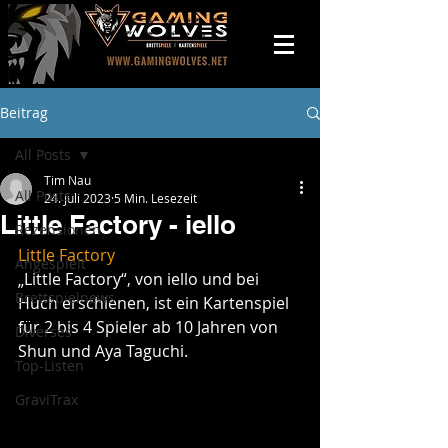
Beitrag
All Posts
Tim Nau
All Posts
24. Juli 2023
5 Min. Lesezeit
Little Factory - iello
Rezensionen
Little Factory
Angespielt
„Little Factory“, von iello und bei 
Brettspielnews
Huch erschienen, ist ein Kartenspiel 
für 2 bis 4 Spieler ab 10 Jahren von 
Diverses
Shun und Aya Taguchi.
Top-Listen
GraviTrax