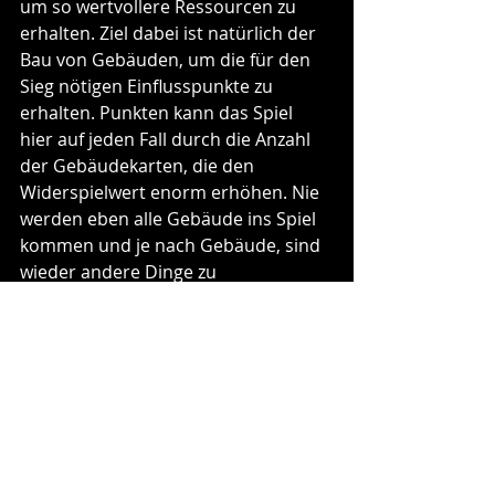
um so wertvollere Ressourcen zu 
erhalten. Ziel dabei ist natürlich der 
Bau von Gebäuden, um die für den 
Sieg nötigen Einflusspunkte zu 
erhalten. Punkten kann das Spiel 
hier auf jeden Fall durch die Anzahl 
der Gebäudekarten, die den 
Widerspielwert enorm erhöhen. Nie 
werden eben alle Gebäude ins Spiel 
kommen und je nach Gebäude, sind 
wieder andere Dinge zu 
berücksichtigen. 
Ein sehr genialer Aspekt bei „Little 
Factory“ ist der Umgang mit der 
Mangelwirtschaft. Viele Karten gibt 
es halt nur ein einziges Mal und man 
muss schon genau überlegen, was 
sich denn nun lohnt und was man 