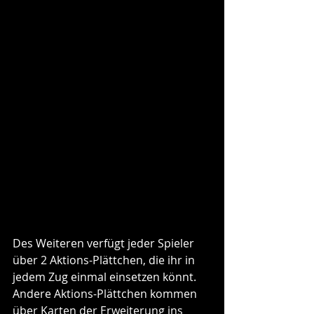
Des Weiteren verfügt jeder Spieler 
über 2 Aktions-Plättchen, die ihr in 
jedem Zug einmal einsetzen könnt. 
Andere Aktions-Plättchen kommen 
über Karten der Erweiterung ins 