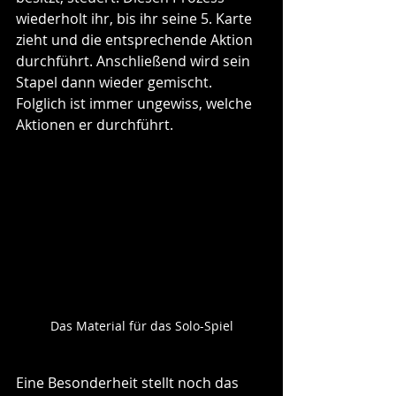
wiederholt ihr, bis ihr seine 5. Karte 
zieht und die entsprechende Aktion 
durchführt. Anschließend wird sein 
Stapel dann wieder gemischt. 
Folglich ist immer ungewiss, welche 
Aktionen er durchführt.
Das Material für das Solo-Spiel
Eine Besonderheit stellt noch das 