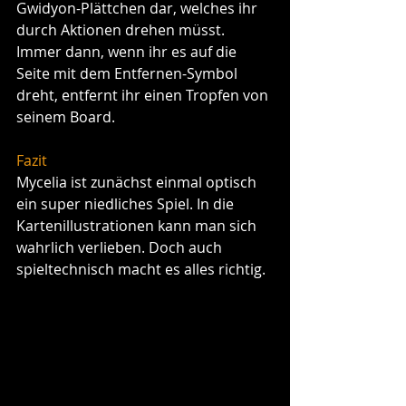
Gwidyon-Plättchen dar, welches ihr 
durch Aktionen drehen müsst. 
Immer dann, wenn ihr es auf die 
Seite mit dem Entfernen-Symbol 
dreht, entfernt ihr einen Tropfen von 
seinem Board.
Fazit
Mycelia ist zunächst einmal optisch 
ein super niedliches Spiel. In die 
Kartenillustrationen kann man sich 
wahrlich verlieben. Doch auch 
spieltechnisch macht es alles richtig.