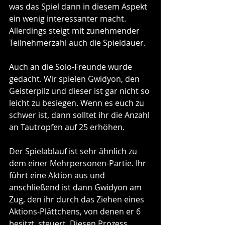
was das Spiel dann in diesem Aspekt 
ein wenig interessanter macht. 
Allerdings steigt mit zunehmender 
Teilnehmerzahl auch die Spieldauer.
Auch an die Solo-Freunde wurde 
gedacht. Wir spielen Gwidyon, den 
Geisterpilz und dieser ist gar nicht so 
leicht zu besiegen. Wenn es euch zu 
schwer ist, dann solltet ihr die Anzahl 
an Tautropfen auf 25 erhöhen.
Der Spielablauf ist sehr ähnlich zu 
dem einer Mehrpersonen-Partie. Ihr 
führt eine Aktion aus und 
anschließend ist dann Gwidyon am 
Zug, den ihr durch das Ziehen eines 
Aktions-Plättchens, von denen er 6 
besitzt, steuert. Diesen Prozess 