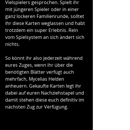
Vielspielers gesprochen. Spielt ihr 
mit jüngeren Spieler oder in einer 
ganz lockeren Familienrunde, solltet 
ihr diese Karten weglassen und habt 
trotzdem ein super Erlebnis. Rein 
vom Spielsystem an sich ändert sich 
nichts.
So könnt ihr also jederzeit während 
eures Zuges, wenn ihr über die 
benötigten Blätter verfügt auch 
mehrfach, Mycelias Helden 
anheuern. Gekaufte Karten legt ihr 
dabei auf euren Nachziehstapel und 
damit stehen diese euch definitiv im 
nächsten Zug zur Verfügung.