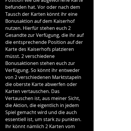
Position wie die abgeworfene Karte 
befunden hat. Vor oder nach dem 
Tausch der Karten könnt ihr eine 
Bonusaktion auf dem Kaiserhof 
nutzen. Hierfür stehen euch 2 
Gesandte zur Verfügung, die ihr auf 
die entsprechende Position auf der 
Karte des Kaiserhofs platzieren 
müsst. 2 verschiedene 
Bonusaktionen stehen euch zur 
Verfügung. So könnt ihr entweder 
von 2 verschiedenen Marktstapeln 
die oberste Karte abwerfen oder 
Karten vertauschen. Das 
Vertauschen ist, aus meiner Sicht, 
die Aktion, die eigentlich in jedem 
Spiel gemacht wird und die auch 
essentiell ist, um stark zu punkten. 
Ihr könnt nämlich 2 Karten vom 