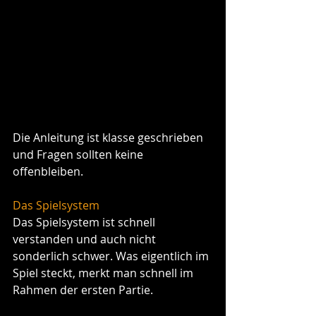
Die Anleitung ist klasse geschrieben 
und Fragen sollten keine 
offenbleiben.
Das Spielsystem
Das Spielsystem ist schnell 
verstanden und auch nicht 
sonderlich schwer. Was eigentlich im 
Spiel steckt, merkt man schnell im 
Rahmen der ersten Partie.