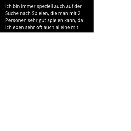
Ich bin immer speziell auch auf der 
Suche nach Spielen, die man mit 2 
Personen sehr gut spielen kann, da 
ich eben sehr oft auch alleine mit 
meiner Frau spiele. Naishi ist ein 
reines 2-Personen-Spiel.
Die Regeln sind erst einmal ziemlich 
einfach. Doch bereits bei den ersten 
Zügen merkt man, was für einen 
Hirnverzwirbler wir doch hier vor 
uns haben. Es gibt zahlreiche 
Taktiken, um Punkte zu generieren. 
Die Voraussetzungen der einzelnen 
Karten finden wir in der Anleitung, 
auf einer Spielerhilfe und auch auf 
den Karten selbst. Das ist 
sensationell gut gelöst und 