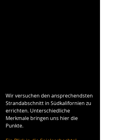
Wir versuchen den ansprechendsten 
Strandabschnitt in Südkalifornien zu 
errichten. Unterschiedliche 
Merkmale bringen uns hier die 
Punkte.