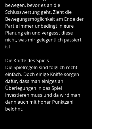
bewegen, bevor es an die 
Schlusswertung geht. Zieht die 
Bewegungsmöglichkeit am Ende der 
Partie immer unbedingt in eure 
Planung ein und vergesst diese 
nicht, was mir gelegentlich passiert 
ist.
Die Kniffe des Spiels
Die Spielregeln sind folglich recht 
einfach. Doch einige Kniffe sorgen 
dafür, dass man einiges an 
Überlegungen in das Spiel 
investieren muss und da wird man 
dann auch mit hoher Punktzahl 
belohnt.