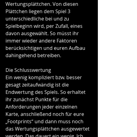
Wertungsplättchen. Von diesen 
Plättchen liegen dem Spiel 3 
unterschiedliche bei und zu 
Spielbeginn wird, per Zufall, eines 
davon ausgewählt. So müsst ihr 
immer wieder andere Faktoren 
berücksichtigen und euren Aufbau 
dahingehend betreiben.
Die Schlusswertung
Ein wenig kompliziert bzw. besser 
gesagt zeitaufwändig ist die 
Endwertung des Spiels. So erhaltet 
ihr zunächst Punkte für die 
Anforderungen jeder einzelnen 
Karte, anschließend noch für eure 
„Footprints“ und dann muss noch 
das Wertungsplättchen ausgewertet 
werden. Das dauert ein wenig. Ich 