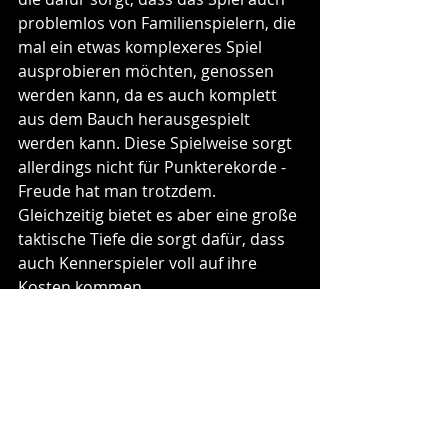
problemlos von Familienspielern, die 
mal ein etwas komplexeres Spiel 
ausprobieren möchten, genossen 
werden kann, 
da es auch komplett 
aus dem Bauch herausgespielt 
werden kann.
Diese Spielweise sorgt 
allerdings nicht für Punkterekorde - 
Freude hat man trotzdem. 
Gleichzeitig bietet es aber eine große 
taktische Tiefe die sorgt dafür, dass 
auch Kennerspieler voll auf ihre 
Kosten kommen. 
Der erste Einstieg gestaltet sich 
aufgrund der Vielzahl an Symbolen 
als etwas schwierig. Somit kommt es 
zu einem ständigen Blättern weil 
man wieder nachlesen muss, was 