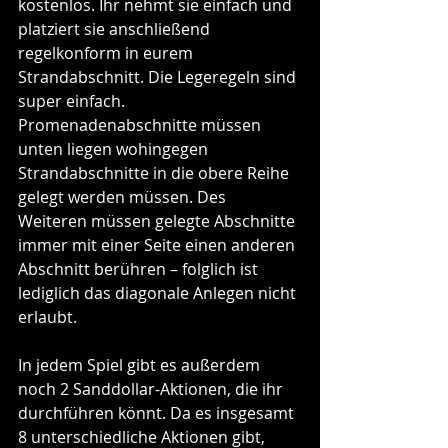
kostenlos. Ihr nehmt sie einfach und 
platziert sie anschließend 
regelkonform in eurem 
Strandabschnitt. Die Legeregeln sind 
super einfach. 
Promenadenabschnitte müssen 
unten liegen wohingegen 
Strandabschnitte in die obere Reihe 
gelegt werden müssen. Des 
Weiteren müssen gelegte Abschnitte 
immer mit einer Seite einen anderen 
Abschnitt berühren – folglich ist 
lediglich das diagonale Anlegen nicht 
erlaubt.
In jedem Spiel gibt es außerdem 
noch 2 Sanddollar-Aktionen, die ihr 
durchführen könnt. Da es insgesamt 
8 unterschiedliche Aktionen gibt, 