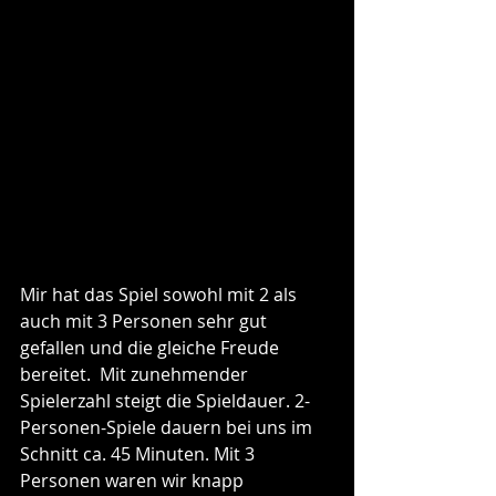
Mir hat das Spiel sowohl mit 2 als 
auch mit 3 Personen sehr gut 
gefallen und die gleiche Freude 
bereitet.  Mit zunehmender 
Spielerzahl steigt die Spieldauer. 2-
Personen-Spiele dauern bei uns im 
Schnitt ca. 45 Minuten. Mit 3 
Personen waren wir knapp 