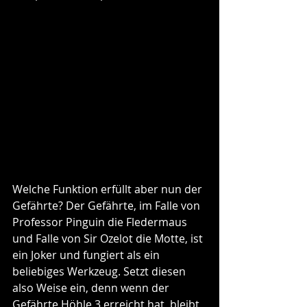
Welche Funktion erfüllt aber nun der 
Gefährte? Der Gefährte, im Falle von 
Professor Pinguin die Fledermaus 
und Falle von Sir Ozelot die Motte, ist 
ein Joker und fungiert als ein 
beliebiges Werkzeug. Setzt diesen 
also Weise ein, denn wenn der 
Gefährte Höhle 3 erreicht hat, bleibt 