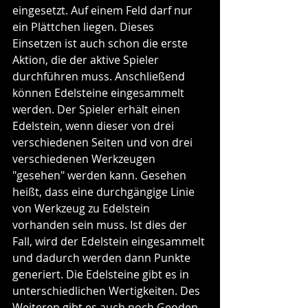
eingesetzt. Auf einem Feld darf nur 
ein Plättchen liegen. Dieses 
Einsetzen ist auch schon die erste 
Aktion, die der aktive Spieler 
durchführen muss. Anschließend 
können Edelsteine eingesammelt 
werden. Der Spieler erhält einen 
Edelstein, wenn dieser von drei 
verschiedenen Seiten und von drei 
verschiedenen Werkzeugen 
"gesehen" werden kann. Gesehen 
heißt, dass eine durchgängige Linie 
von Werkzeug zu Edelstein 
vorhanden sein muss. Ist dies der 
Fall, wird der Edelstein eingesammelt 
und dadurch werden dann Punkte 
generiert. Die Edelsteine gibt es in 
unterschiedlichen Wertigkeiten. Des 
Weiteren gibt es auch noch Geoden. 