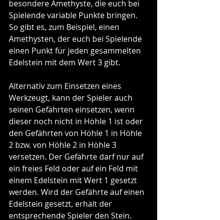
besondere Amethyste, die euch bei 
Spielende variable Punkte bringen. 
So gibt es, zum Beispiel, einen 
Amethysten, der euch bei Spielende 
einen Punkt für jeden gesammelten 
Edelstein mit dem Wert 3 gibt.
Alternativ zum Einsetzen eines 
Werkzeugt, kann der Spieler auch 
seinen Gefährten einsetzen, wenn 
dieser noch nicht in Höhle 1 ist oder 
den Gefährten von Höhle 1 in Höhle 
2 bzw. von Höhle 2 in Höhle 3 
versetzen. Der Gefährte darf nur auf 
ein freies Feld oder auf ein Feld mit 
einem Edelstein mit Wert 1 gesetzt 
werden. Wird der Gefährte auf einen 
Edelstein gesetzt, erhält der 
entsprechende Spieler den Stein. 