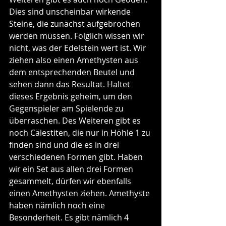
Dies sind unscheinbar wirkende 
Steine, die zunächst aufgebrochen 
werden müssen. Folglich wissen wir 
nicht, was der Edelstein wert ist. Wir 
ziehen also einen Amethysten aus 
dem entsprechenden Beutel und 
sehen dann das Resultat. Haltet 
dieses Ergebnis geheim, um den 
Gegenspieler am Spielende zu 
überraschen. Des Weiteren gibt es 
noch Cälestiten, die nur in Höhle 1 zu 
finden sind und die es in drei 
verschiedenen Formen gibt. Haben 
wir ein Set aus allen drei Formen 
gesammelt, dürfen wir ebenfalls 
einen Amethysten ziehen. Amethyste 
haben nämlich noch eine 
Besonderheit. Es gibt nämlich 4 