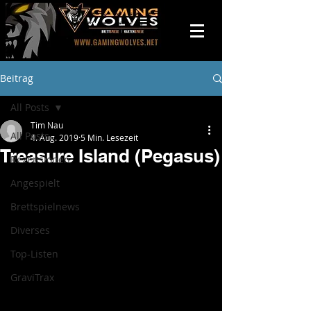
Beitrag
All Posts
Tim Nau
All Posts
4. Aug. 2019
5 Min. Lesezeit
Treasure Island (Pegasus)
Rezensionen
Angespielt
Brettspielnews
Diverses
Top-Listen
GraviTrax