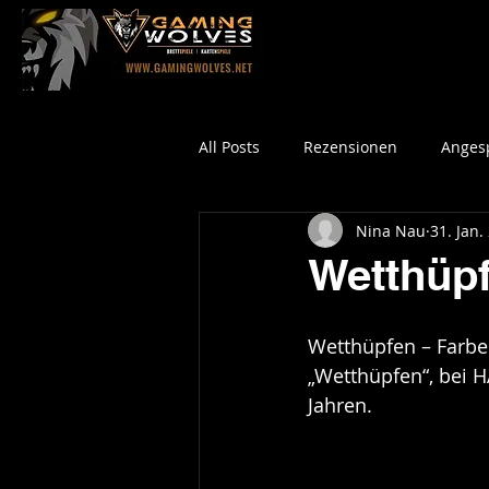
All Posts
Rezensionen
Angesp
Nina Nau
31. Jan.
Wetthüp
Wetthüpfen – Farbe
„Wetthüpfen“, bei HA
Jahren.