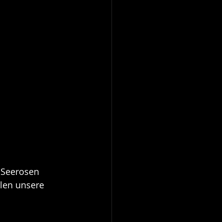
 Seerosen 
len unsere 