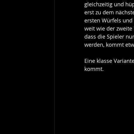
gleichzeitig und hü
erst zu dem nächste
ersten Würfels und 
weit wie der zweite
dass die Spieler nu
werden, kommt etwas
Eine klasse Variant
kommt. 