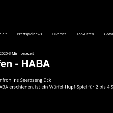
ielt
Brettspielnews
Diverses
Top-Listen
Gravi
 2020
3 Min. Lesezeit
fen - HABA
nfroh ins Seerosenglück
BA erschienen, ist ein Würfel-Hüpf-Spiel für 2 bis 4 S