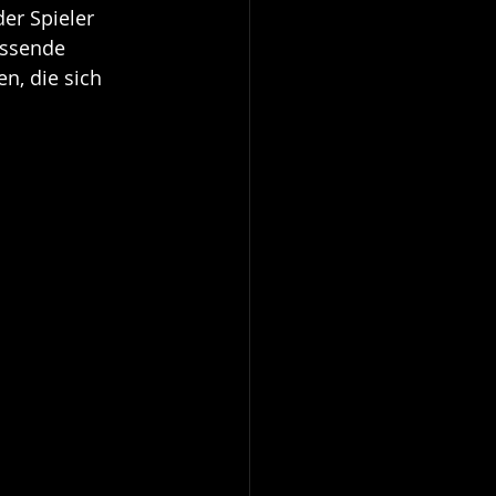
er Spieler 
assende 
n, die sich 