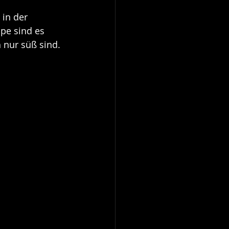
in der 
pe sind es 
 nur süß sind.