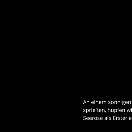
An einem sonnigen 
sprießen, hüpfen w
Seerose als Erster e