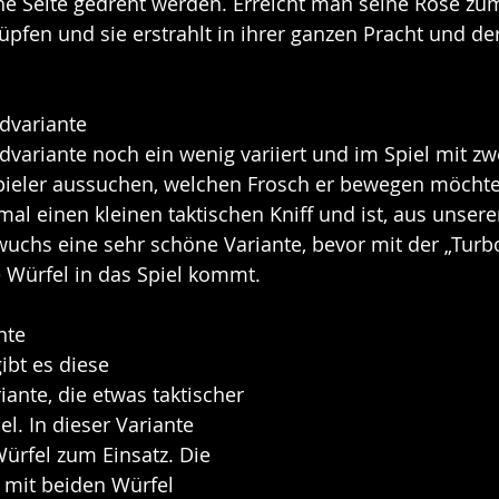
iche Seite gedreht werden. Erreicht man seine Rose zu
üpfen und sie erstrahlt in ihrer ganzen Pracht und de
dvariante
variante noch ein wenig variiert und im Spiel mit zw
pieler aussuchen, welchen Frosch er bewegen möchte.
al einen kleinen taktischen Kniff und ist, aus unserer
uchs eine sehr schöne Variante, bevor mit der „Turb
e Würfel in das Spiel kommt.
nte
ibt es diese 
iante, die etwas taktischer 
el. In dieser Variante 
ürfel zum Einsatz. Die 
 mit beiden Würfel 