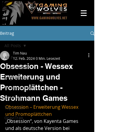
Beitrag
All Posts
Tim Nau
All Posts
12. Feb. 2024
3 Min. Lesezeit
Obsession - Wessex
Rezensionen
Erweiterung und
Angespielt
Promoplättchen -
Brettspielnews
Strohmann Games
Diverses
Obsession – Erweiterung Wessex 
Top-Listen
und Promoplättchen
GraviTrax
„Obsession“, von Kayenta Games 
und als deutsche Version bei 