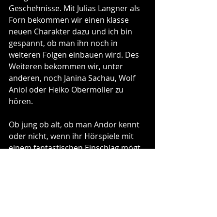
Geschehnisse. Mit Julias Langner als 
Forn bekommen wir einen klasse 
neuen Charakter dazu und ich bin 
gespannt, ob man ihn noch in 
weiteren Folgen einbauen wird. Des 
Weiteren bekommen wir, unter 
anderen, noch Janina Sachau, Wolf 
Aniol oder Heiko Obermöller zu 
hören.
Ob jung ob alt, ob man Andor kennt 
oder nicht, wenn ihr Hörspiele mit 
einem fantastischen Einschlag mögt, 
dann testet diese Reihe einfach mal. 
Titel 3 der Reihe trägt den Titel 
„Flüstern im Wald“ und auch diesen 
werde ich euch bald vorstellen.
Rezensionen
Diverses