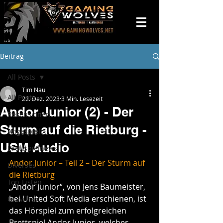
Beitrag
All Posts
Tim Nau
All Posts
22. Dez. 2023
3 Min. Lesezeit
Andor Junior (2) - Der
Rezensionen
Sturm auf die Rietburg -
Angespielt
USM Audio
Brettspielnews
Andor Junior – Teil 2 – Der Sturm auf 
Diverses
die Rietburg
Top-Listen
„Andor Junior“, von Jens Baumeister, 
bei United Soft Media erschienen, ist 
GraviTrax
das Hörspiel zum erfolgreichen 
Brettspiel Andor Junior, welches 